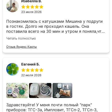
Изабелла В.
наш "приборчик". Когда выбирали, какую модель
купить, получила очень квалифицированную
23 июля 2026
помощь по сравнению приборов, катушек. Также
получила доп.информацию по индивидуализации
Познакомилась с катушками Мишина у подруги
работы на разных чистотах в режиме
в гостях. Долго не проходил кашель. Она
антипаразит. Прибор работает без нареканий.
поставила всего на 30 мин и утром я поняла,что
Очень радует быстрая зарядка и долгое время
не кашляю. Пака была в гостях применяла
работы аппарата без подзарядки. Спасибо
Читать полностью
катушки на разные места. Решила купить и дома
продолжить решать свои вопросы со здоровьем.
Отзыв Яндекс Карты
Главное, что не нужно пить лекарства, которые
дают побочные эффекты. Теперь этот прибор
будет у меня. Рекомендую.
Евгений Б.
22 июля 2026
Здравствуйте! У меня почти полный "парк"
приборов: ТГС-3а, Импловит, ТГСп-2, ТГСп-3,