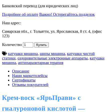
Банковский перевод (для юридических лиц)
Подробнее об оплате
Важно! Остерегайтесь подделок
Наш адрес:
Самарская обл., г. Тольятти, ул. Ярославская, 8 ст. 4, (офис
123)
Количество
Купить
катушки мишина
,
шипы мишина
,
катушки чистой
статики
,
оздоровительные электронные аппараты
,
катушки
мишина
,
антипаразитарная терапия
Описание
Наши маркетплейсы
Сертификаты
Отзывы покупателей
Крем-воск «ЯрьПрави» с
гиалуроновой кислотой —