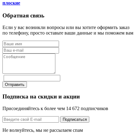
плоские
колдовства и порчи) чистку организма
куриными яйцами (ставил на ночь стакан с
Обратная связь
водой и разбитым в неё яйцом на ночь - видео
есть в интернете). После такой чистки
Если у вас возникли вопросы или вы хотите оформить заказ
организма, прибор отработал эффективно и
по телефону, просто оставьте ваши данные и мы поможем вам
рецидив прекратился.
Отправить
Подписка на скидки и акции
Присоединяйтесь к более чем 14 672 подписчиков
Подписаться
Не волнуйтесь, мы не рассылаем спам