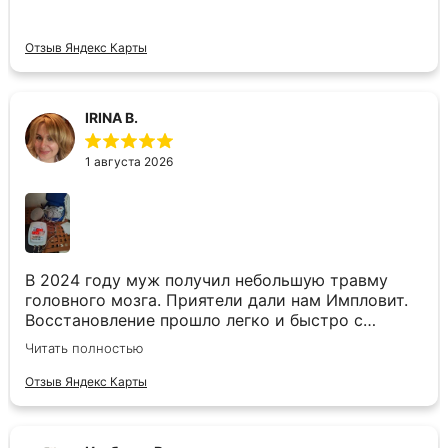
Отзыв Яндекс Карты
IRINA B.
1 августа 2026
В 2024 году муж получил небольшую травму
головного мозга. Приятели дали нам Импловит.
Восстановление прошло легко и быстро с
прибором. После этого приобрели в конце 2024
Читать полностью
года Тгсп3 для себя. Используем с разными
катушками с или без электродов при простуде,
Отзыв Яндекс Карты
при спортивных травмах, болях в суставах, для
дезинтоксикации и улучшения циркуляции, при
других воспалительный процессах. Очень любим